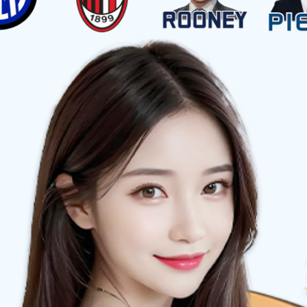
库普梅纳斯，亚特兰大标价600
2026-06-05 19:43
71 次阅读
首页
/
体育报道
之际，意甲豪门尤文图斯再次将目光投向了联赛内部的核心球员
这位荷兰国脚在过去两个赛季中凭借出色的全能表现，成为意甲
其标出的6000万欧元高价，引发了广泛讨论：这位26岁的中
，又能否完成这笔关键引援？