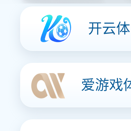
此外，亚特兰大作为意
国米时也获得了丰厚回
位的策略性开价，而
然而，对于尤文图斯而
假被扣分并禁止欧战
金，但直接支付这笔费
期，但同时也缺乏长
伊林加入交易），或
结论：一场
总体而言，亚特兰大的
阵容的规划与财政承
为阿莱格里战术体系中
鲁伊斯或科瓦西奇，