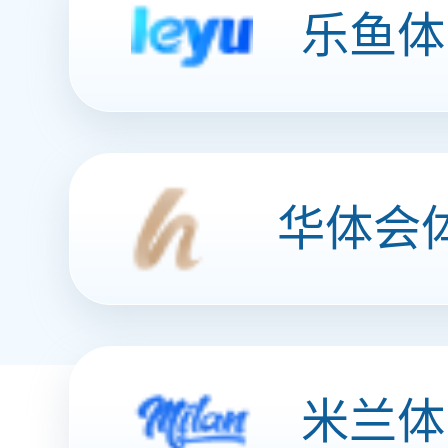
图斯新赛季的竞争力
会成为现实。
上一篇：
石宇奇状态回升引海外关注：丹麦俱…
延伸阅读
1.
高芙卫冕冠军保分压力巨大，美网前北美硬
2026-07-23