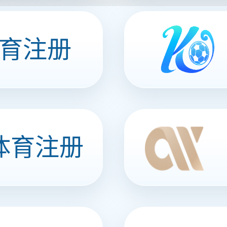
甲中上游球队，历来擅长通过高价出售核心球员获利，例如此前
报。因此，这一标价更多是俱乐部基于球员剩余合同年限（至20
非纯粹的市场泡沫。
言，6000万欧元是一笔不小的投资。球队近年来财务状况并不
，使得其夏季预算受限。尽管俱乐部可能通过出售弗拉霍维奇或
用仍显吃力。更关键的是，库普梅纳斯的年龄（26岁）意味着
期增值空间。如果尤文图斯能通过分期付款或加入球员作为交换
许能降低实际支出，增加交易的可行性。
关于价值与风险的理性博弈
6000万欧元标价在市场上具有一定的合理性，但尤文图斯是否
受能力。如果尤文图斯能成功签下库普梅纳斯，他将极大提升中
的关键拼图。反之，如果价格无法谈拢，尤文图斯或许会转向其
但后两人的性价比与库普梅纳斯相比仍有差距。这场转会博弈的